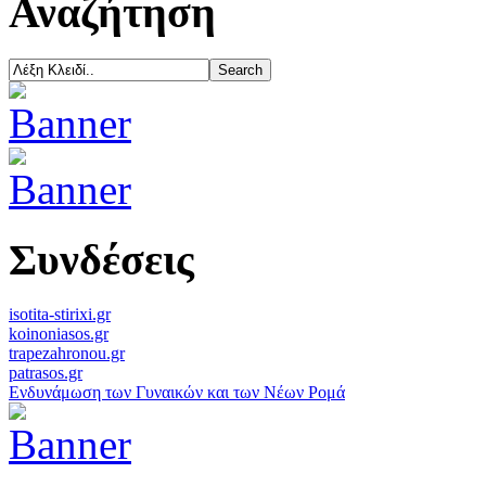
Αναζήτηση
Συνδέσεις
isotita-stirixi.gr
koinoniasos.gr
trapezahronou.gr
patrasos.gr
Ενδυνάμωση των Γυναικών και των Νέων Ρομά