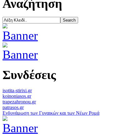
Αναζήτηση
Συνδέσεις
isotita-stirixi.gr
koinoniasos.gr
trapezahronou.gr
patrasos.gr
Ενδυνάμωση των Γυναικών και των Νέων Ρομά