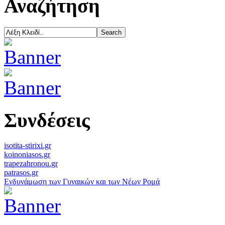
Αναζήτηση
Συνδέσεις
isotita-stirixi.gr
koinoniasos.gr
trapezahronou.gr
patrasos.gr
Ενδυνάμωση των Γυναικών και των Νέων Ρομά