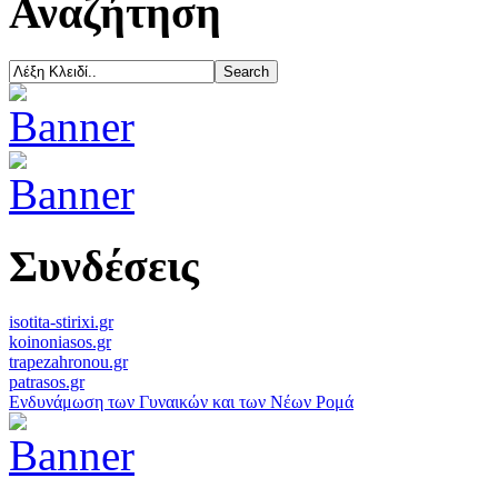
Αναζήτηση
Συνδέσεις
isotita-stirixi.gr
koinoniasos.gr
trapezahronou.gr
patrasos.gr
Ενδυνάμωση των Γυναικών και των Νέων Ρομά